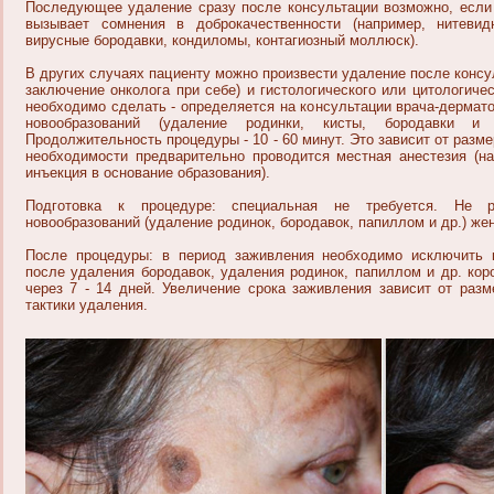
Последующее удаление сразу после консультации возможно, если 
вызывает сомнения в доброкачественности (например, нитеви
вирусные бородавки, кондиломы, контагиозный моллюск).
В других случаях пациенту можно произвести удаление после консу
заключение онколога при себе) и гистологического или цитологиче
необходимо сделать - определяется на консультации врача-дермато
новообразований (удаление родинки, кисты, бородавки и т
Продолжительность процедуры - 10 - 60 минут. Это зависит от разм
необходимости предварительно проводится местная анестезия (н
инъекция в основание образования).
Подготовка к процедуре: специальная не требуется. Не р
новообразований (удаление родинок, бородавок, папиллом и др.) ж
После процедуры: в период заживления необходимо исключить 
после удаления бородавок, удаления родинок, папиллом и др. кор
через 7 - 14 дней. Увеличение срока заживления зависит от разм
тактики удаления.