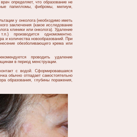
врач определяет, что образование не
дные папилломы, фибромы, милиум,
льтации у онколога (необходимо иметь
ского заключения (какое исследование
лога клиники или онколога). Удаление
.п.) производится одномоментно.
ера и количества новообразований. При
анесение обезболивающего крема или
екомендуется проводить удаление
енщинам в период менструации.
контакт с водой. Сформировавшаяся
очка обычно отпадает самостоятельно
ера образования, глубины поражения,