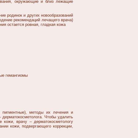
зования, окружающие и близ лежащие
ние родинок и других новообразований
людение рекомендаций лечащего врача)
ния остается ровная, гладкая кожа
ные гемангиомы
 пигментные), методы их лечения и
- дерматокосметолога. Чтобы удалить
ие кожи, врачу – дерматокосметологу
ании кожи, подвергающего коррекции,