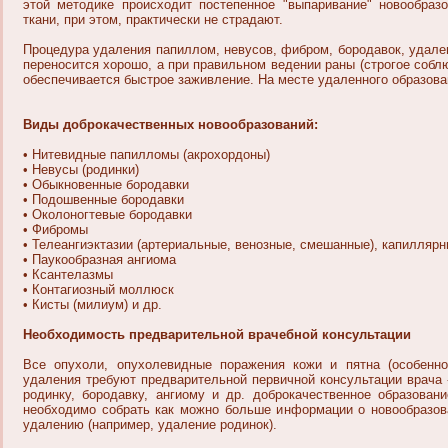
этой методике происходит постепенное "выпаривание" новообра
ткани, при этом, практически не страдают.
Процедура удаления папиллом, невусов, фибром, бородавок, удале
переносится хорошо, а при правильном ведении раны (строгое соб
обеспечивается быстрое заживление. На месте удаленного образова
Виды доброкачественных новообразований:
• Нитевидные папилломы (акрохордоны)
• Невусы (родинки)
• Обыкновенные бородавки
• Подошвенные бородавки
• Околоногтевые бородавки
• Фибромы
• Телеангиэктазии (артериальные, венозные, смешанные), капилляр
• Паукообразная ангиома
• Ксантелазмы
• Контагиозный моллюск
• Кисты (милиум) и др.
Необходимость предварительной врачебной консультации
Все опухоли, опухолевидные поражения кожи и пятна (особенно
удаления требуют предварительной первичной консультации врача 
родинку, бородавку, ангиому и др. доброкачественное образован
необходимо собрать как можно больше информации о новообразов
удалению (например, удаление родинок).