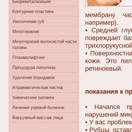
Биоревитализация
Контурная пластика
мембрану ча
например).
Увеличение губ
• Средней глу
Мезотерапия
повреждает ба
Мезотерапия волосистой части
трихлорукусной
головы
• Поверхностн
Плазмолифтинг
кожи. Это пил
ретиноевый.
Процедура липолиза
Удаление бородавок
Атравматическая чистка
показания к п
Химические пилинги
• Начался пр
Лечение угревой болезни
нарушений мик
Вакуумный массаж лица
• У вас пробле
• Рубцы, остав