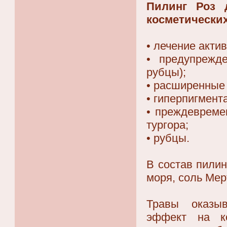
Пилинг Роз 
косметически
• лечение актив
• предупрежд
рубцы);
• расширенные 
• гиперпигмент
• преждевреме
тургора;
• рубцы.
В состав пилин
моря, соль Мер
Травы оказы
эффект на ко