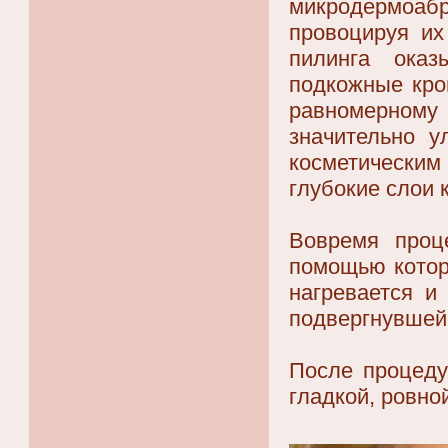
микродермоабр
провоцируя их
пилинга оказ
подкожные кро
равномерному
значительно у
косметически
глубокие слои 
Вовремя проц
помощью котор
нагревается и
подвергнувшей
После процеду
гладкой, ровно